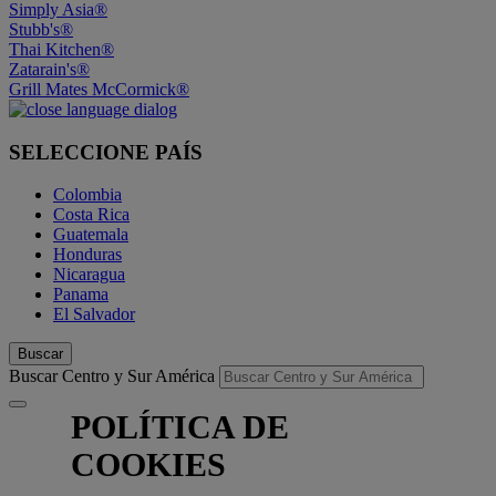
Simply Asia®
Stubb's®
Thai Kitchen®
Zatarain's®
Grill Mates McCormick®
SELECCIONE PAÍS
Colombia
Costa Rica
Guatemala
Honduras
Nicaragua
Panama
El Salvador
Buscar
Buscar Centro y Sur América
POLÍTICA DE
COOKIES