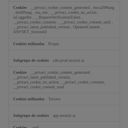
__privaci_cookie_consent_generated
,
mcca20#lang
,
shell#lang
,
sxa_site
,
__privaci_cookie_no_action
,
isLoggedIn
,
__RequestVerificationToken
,
__privaci_cookie_consents
,
__privaci_cookie_consent_uuid
,
__privaci_latest_published_version
,
OptanonConsent
,
ASP.NET_SessionId
Propia
cdn-prod.securiti.ai
__privaci_cookie_consent_generated,
__privaci_latest_published_version,
__privaci_cookie_no_action, __privaci_cookie_consents,
__privaci_cookie_consent_uuid
Tercero
app.securiti.ai
_xsrf