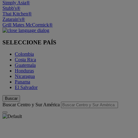
Simply Asia®
Stubb's®
Thai Kitchen®
Zatarain's®
Grill Mates McCormick®
SELECCIONE PAÍS
Colombia
Costa Rica
Guatemala
Honduras
Nicaragua
Panama
El Salvador
Buscar
Buscar Centro y Sur América