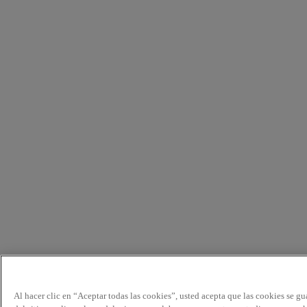
Al hacer clic en “Aceptar todas las cookies”, usted acepta que las cookies se g