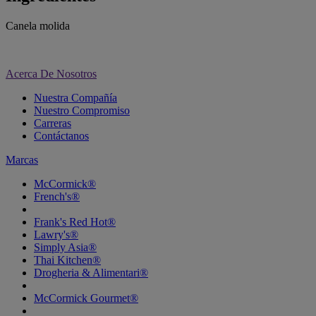
Canela molida
Acerca De Nosotros
Nuestra Compañía
Nuestro Compromiso
Carreras
Contáctanos
Marcas
McCormick®
French's®
Frank's Red Hot®
Lawry's®
Simply Asia®
Thai Kitchen®
Drogheria & Alimentari®
McCormick Gourmet®