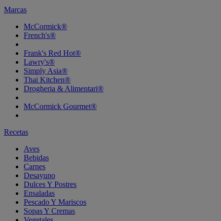
Marcas
McCormick®
French's®
Frank's Red Hot®
Lawry's®
Simply Asia®
Thai Kitchen®
Drogheria & Alimentari®
McCormick Gourmet®
Recetas
Aves
Bebidas
Carnes
Desayuno
Dulces Y Postres
Ensaladas
Pescado Y Mariscos
Sopas Y Cremas
Vegetales