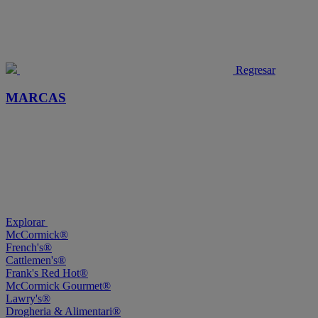
Regresar
MARCAS
Explorar
McCormick®
French's®
Cattlemen's®
Frank's Red Hot®
McCormick Gourmet®
Lawry's®
Drogheria & Alimentari®