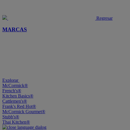
Regresar
MARCAS
Explorar
McCormick®
French's®
Kitchen Basics®
Cattlemen's®
Frank's Red Hot®
McCormick Gourmet®
Stubb's®
Thai Kitchen®