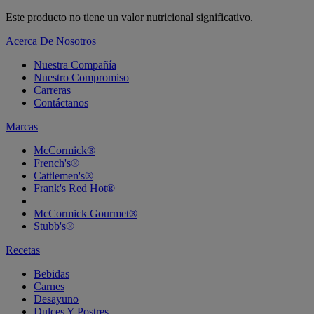
Este producto no tiene un valor nutricional significativo.
Acerca De Nosotros
Nuestra Compañía
Nuestro Compromiso
Carreras
Contáctanos
Marcas
McCormick®
French's®
Cattlemen's®
Frank's Red Hot®
McCormick Gourmet®
Stubb's®
Recetas
Bebidas
Carnes
Desayuno
Dulces Y Postres