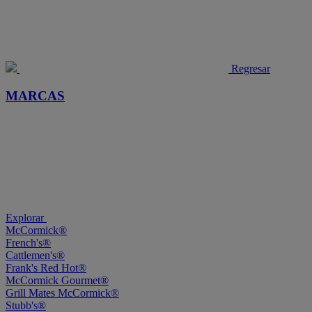
Regresar
MARCAS
Explorar
McCormick®
French's®
Cattlemen's®
Frank's Red Hot®
McCormick Gourmet®
Grill Mates McCormick®
Stubb's®