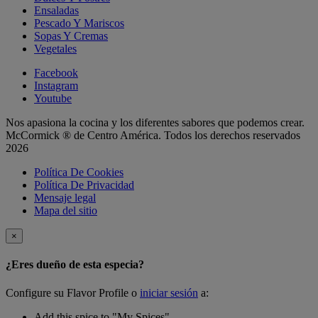
Ensaladas
Pescado Y Mariscos
Sopas Y Cremas
Vegetales
Facebook
Instagram
Youtube
Nos apasiona la cocina y los diferentes sabores que podemos crear.
McCormick ® de Centro América. Todos los derechos reservados
2026
Política De Cookies
Política De Privacidad
Mensaje legal
Mapa del sitio
×
¿Eres dueño de esta especia?
Configure su Flavor Profile o
iniciar sesión
a:
Add this spice to "My Spices"