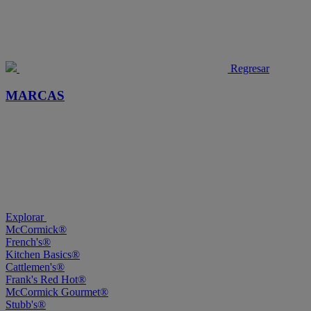
Regresar
MARCAS
Explorar
McCormick®
French's®
Kitchen Basics®
Cattlemen's®
Frank's Red Hot®
McCormick Gourmet®
Stubb's®