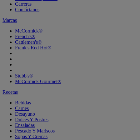
Carreras
Contáctanos
Marcas
McCormick®
French's®
Cattlemen's®
Frank's Red Hot®
Stubb's®
McCormick Gourmet®
Recetas
Bebidas
Carnes
Desayuno
Dulces Y Postres
Ensaladas
Pescado Y Mariscos
Sopas Y Cremas