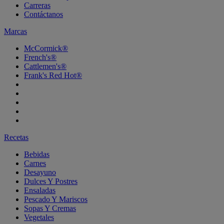
Carreras
Contáctanos
Marcas
McCormick®
French's®
Cattlemen's®
Frank's Red Hot®
Recetas
Bebidas
Carnes
Desayuno
Dulces Y Postres
Ensaladas
Pescado Y Mariscos
Sopas Y Cremas
Vegetales