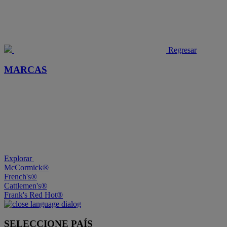
Regresar
MARCAS
Explorar
McCormick®
French's®
Cattlemen's®
Frank's Red Hot®
SELECCIONE PAÍS