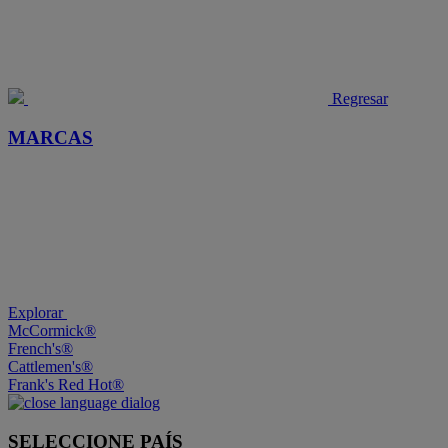
Regresar
MARCAS
Explorar
McCormick®
French's®
Cattlemen's®
Frank's Red Hot®
SELECCIONE PAÍS