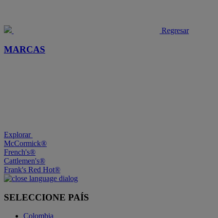
Regresar
MARCAS
Explorar
McCormick®
French's®
Cattlemen's®
Frank's Red Hot®
SELECCIONE PAÍS
Colombia