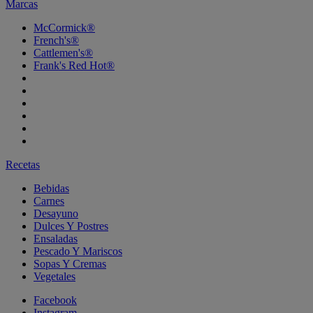
Marcas
McCormick®
French's®
Cattlemen's®
Frank's Red Hot®
Recetas
Bebidas
Carnes
Desayuno
Dulces Y Postres
Ensaladas
Pescado Y Mariscos
Sopas Y Cremas
Vegetales
Facebook
Instagram