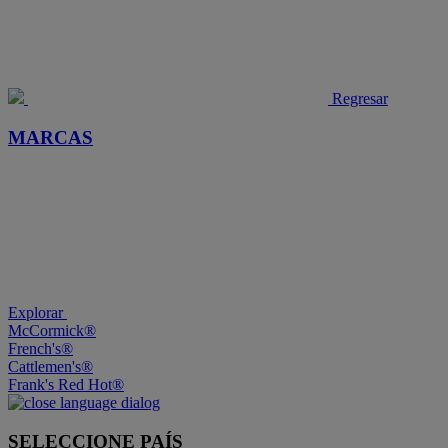
Regresar
MARCAS
Explorar
McCormick®
French's®
Cattlemen's®
Frank's Red Hot®
SELECCIONE PAÍS