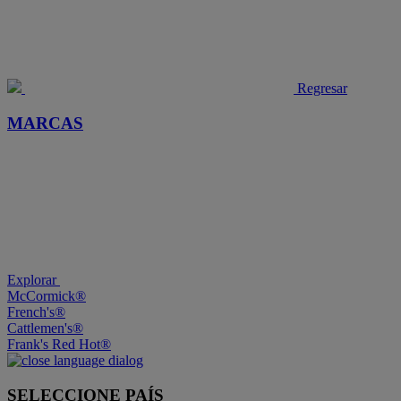
Regresar
MARCAS
Explorar
McCormick®
French's®
Cattlemen's®
Frank's Red Hot®
SELECCIONE PAÍS