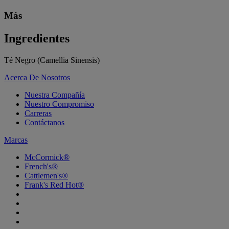
Más
Ingredientes
Té Negro (Camellia Sinensis)
Acerca De Nosotros
Nuestra Compañía
Nuestro Compromiso
Carreras
Contáctanos
Marcas
McCormick®
French's®
Cattlemen's®
Frank's Red Hot®