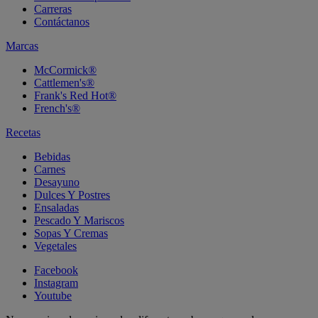
Carreras
Contáctanos
Marcas
McCormick®
Cattlemen's®
Frank's Red Hot®
French's®
Recetas
Bebidas
Carnes
Desayuno
Dulces Y Postres
Ensaladas
Pescado Y Mariscos
Sopas Y Cremas
Vegetales
Facebook
Instagram
Youtube