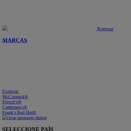
Regresar
MARCAS
Explorar
McCormick®
French's®
Cattlemen's®
Frank's Red Hot®
SELECCIONE PAÍS