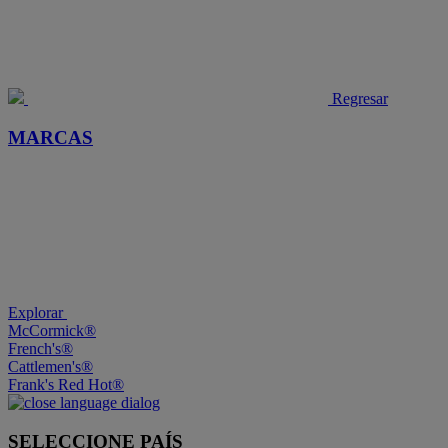
Regresar
MARCAS
Explorar
McCormick®
French's®
Cattlemen's®
Frank's Red Hot®
SELECCIONE PAÍS