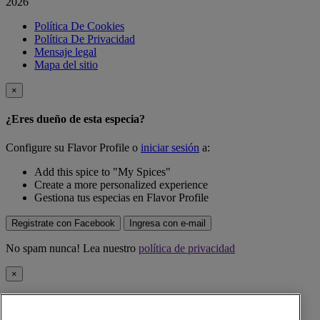
2026
Política De Cookies
Política De Privacidad
Mensaje legal
Mapa del sitio
×
¿Eres dueño de esta especia?
Configure su Flavor Profile o
iniciar sesión
a:
Add this spice to "My Spices"
Create a more personalized experience
Gestiona tus especias en Flavor Profile
Registrate con Facebook
Ingresa con e-mail
No spam nunca! Lea nuestro
política de privacidad
×
Esta especia ahora se ha agregado a su Flavor Profile, en "Mis
especias".