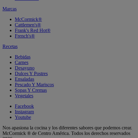
Marcas
McCormick®
Cattlemen's®
Frank's Red Hot®
French's®
Recetas
Bebidas
Carnes
Desayuno
Dulces Y Postres
Ensaladas
Pescado Y Mariscos
Sopas Y Cremas
Vegetales
Facebook
Instagram
Youtube
Nos apasiona la cocina y los diferentes sabores que podemos crear.
McCormick ® de Centro América. Todos los derechos reservados