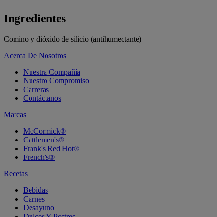
Ingredientes
Comino y dióxido de silicio (antihumectante)
Acerca De Nosotros
Nuestra Compañía
Nuestro Compromiso
Carreras
Contáctanos
Marcas
McCormick®
Cattlemen's®
Frank's Red Hot®
French's®
Recetas
Bebidas
Carnes
Desayuno
Dulces Y Postres