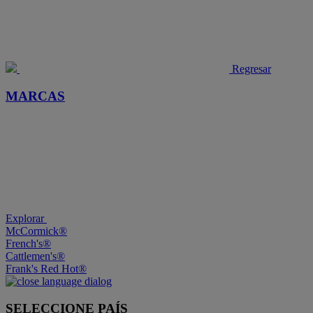
Regresar
MARCAS
Explorar
McCormick®
French's®
Cattlemen's®
Frank's Red Hot®
SELECCIONE PAÍS