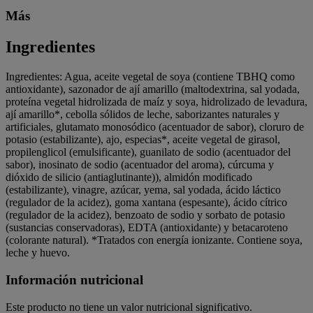
Más
Ingredientes
Ingredientes: Agua, aceite vegetal de soya (contiene TBHQ como
antioxidante), sazonador de ají amarillo (maltodextrina, sal yodada,
proteína vegetal hidrolizada de maíz y soya, hidrolizado de levadura,
ají amarillo*, cebolla sólidos de leche, saborizantes naturales y
artificiales, glutamato monosódico (acentuador de sabor), cloruro de
potasio (estabilizante), ajo, especias*, aceite vegetal de girasol,
propilenglicol (emulsificante), guanilato de sodio (acentuador del
sabor), inosinato de sodio (acentuador del aroma), cúrcuma y
dióxido de silicio (antiaglutinante)), almidón modificado
(estabilizante), vinagre, azúcar, yema, sal yodada, ácido láctico
(regulador de la acidez), goma xantana (espesante), ácido cítrico
(regulador de la acidez), benzoato de sodio y sorbato de potasio
(sustancias conservadoras), EDTA (antioxidante) y betacaroteno
(colorante natural). *Tratados con energía ionizante. Contiene soya,
leche y huevo.
Información nutricional
Este producto no tiene un valor nutricional significativo.