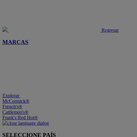
Regresar
MARCAS
Explorar
McCormick®
French's®
Cattlemen's®
Frank's Red Hot®
SELECCIONE PAÍS