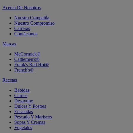
Acerca De Nosotros
Nuestra Compañía
Nuestro Compromiso
Carreras
Contáctanos
Marcas
McCormick®
Cattlemen's®
Frank's Red Hot®
French's®
Recetas
Bebidas
Carnes
Desayuno
Dulces Y Postres
Ensaladas
Pescado Y Mariscos
Sopas Y Cremas
Vegetales