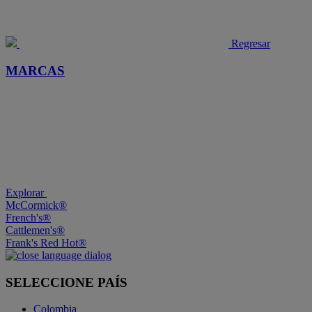
Regresar
MARCAS
Explorar
McCormick®
French's®
Cattlemen's®
Frank's Red Hot®
SELECCIONE PAÍS
Colombia