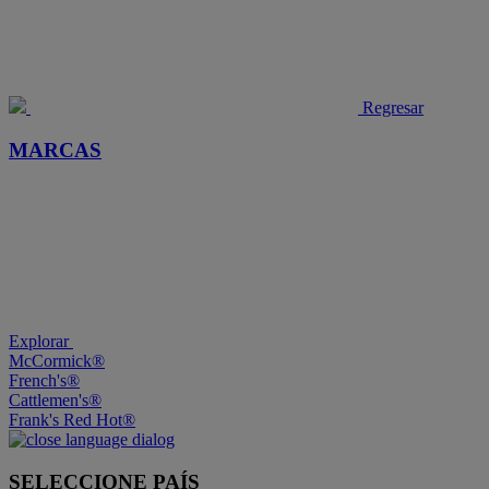
Regresar
MARCAS
Explorar
McCormick®
French's®
Cattlemen's®
Frank's Red Hot®
SELECCIONE PAÍS