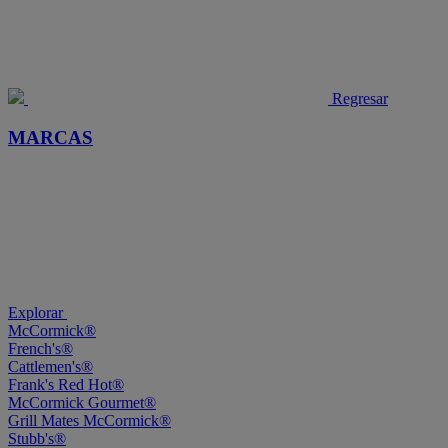
Regresar
MARCAS
Explorar
McCormick®
French's®
Cattlemen's®
Frank's Red Hot®
McCormick Gourmet®
Grill Mates McCormick®
Stubb's®