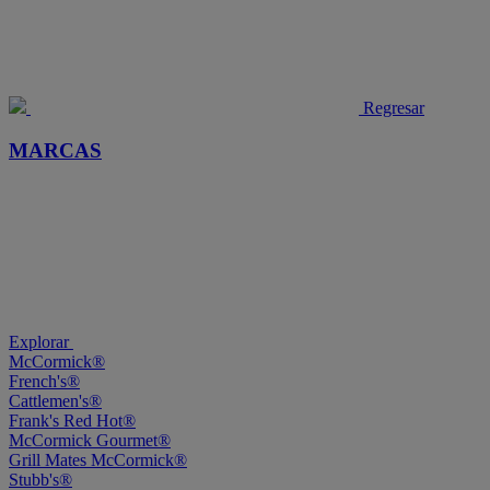
Regresar
MARCAS
Explorar
McCormick®
French's®
Cattlemen's®
Frank's Red Hot®
McCormick Gourmet®
Grill Mates McCormick®
Stubb's®