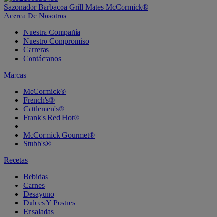
Sazonador Barbacoa Grill Mates McCormick®
Acerca De Nosotros
Nuestra Compañía
Nuestro Compromiso
Carreras
Contáctanos
Marcas
McCormick®
French's®
Cattlemen's®
Frank's Red Hot®
McCormick Gourmet®
Stubb's®
Recetas
Bebidas
Carnes
Desayuno
Dulces Y Postres
Ensaladas