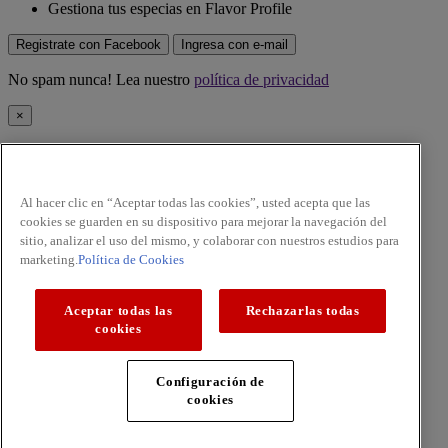
Gestiona tus especias en Flavor Profile
Registrate con Facebook
Ingresa con e-mail
No spam nunca! Lea nuestro
política de privacidad
×
Esta especia ahora se ha agregado a su Flavor Profile, en "Mis
especias".
Al hacer clic en “Aceptar todas las cookies”, usted acepta que las
¡Ok lo tengo!
cookies se guarden en su dispositivo para mejorar la navegación del
No spam nunca! Lea nuestro
política de privacidad
sitio, analizar el uso del mismo, y colaborar con nuestros estudios para
marketing.
Política de Cookies
×
Estas fuera de
esta especia
?
Aceptar todas las
Rechazarlas todas
cookies
Sí, me gustaría comprar más
No, me gustaría quitar
Cancelar
×
Configuración de
cookies
Estás seguro de que desea eliminar
de Mis Especias?
No