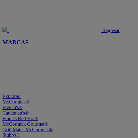
Regresar
MARCAS
Explorar
McCormick®
French's®
Cattlemen's®
Frank's Red Hot®
McCormick Gourmet®
Grill Mates McCormick®
Stubb's®