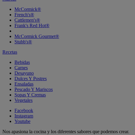
McCormick®
French's®
Cattlemen's®
Frank's Red Hot®
McCormick Gourmet®
Stubb's®
Recetas
Bebidas
Carnes
Desayuno
Dulces Y Postres
Ensaladas
Pescado Y Mariscos
Sopas Y Cremas
Vegetales
Facebook
Instagram
Youtube
Nos apasiona la cocina y los diferentes sabores que podemos crear.