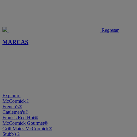
Regresar
MARCAS
Explorar
McCormick®
French's®
Cattlemen's®
Frank's Red Hot®
McCormick Gourmet®
Grill Mates McCormick®
Stubb's®