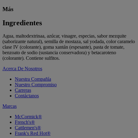
Más
Ingredientes
Agua, maltodextrinaa, azúcar, vinagre, especias, sabor mezquite
(saborizante natural), semilla de mostaza, sal yodada, color caramelo
clase IV (colorante), goma xantán (espesante), pasta de tomate,
benzoato de sodio (sustancia conservadora) y betacaroteno
(colorante). Contiene sulfitos.
Acerca De Nosotros
Nuestra Compañía
Nuestro Compromiso
Carreras
Contáctanos
Marcas
McCormick®
French's®
Cattlemen's®
Frank's Red Hot®