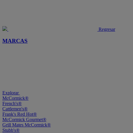
Regresar
MARCAS
Explorar
McCormick®
French's®
Cattlemen's®
Frank's Red Hot®
McCormick Gourmet®
Grill Mates McCormick®
Stubb's®