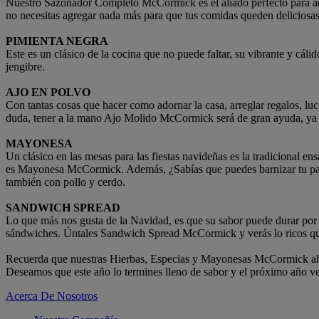
Nuestro Sazonador Completo McCormick es el aliado perfecto para aqu
no necesitas agregar nada más para que tus comidas queden deliciosa
PIMIENTA NEGRA
Este es un clásico de la cocina que no puede faltar, su vibrante y cálid
jengibre.
AJO EN POLVO
Con tantas cosas que hacer como adornar la casa, arreglar regalos, lucir
duda, tener a la mano Ajo Molido McCormick será de gran ayuda, ya qu
MAYONESA
Un clásico en las mesas para las fiestas navideñas es la tradicional en
es Mayonesa McCormick. Además, ¿Sabías que puedes barnizar tu pavo
también con pollo y cerdo.
SANDWICH SPREAD
Lo que más nos gusta de la Navidad, es que su sabor puede durar por 
sándwiches. Úntales Sandwich Spread McCormick y verás lo ricos q
Recuerda que nuestras Hierbas, Especias y Mayonesas McCormick ah
Deseamos que este año lo termines lleno de sabor y el próximo año v
Acerca De Nosotros