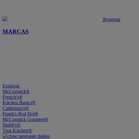
Regresar
MARCAS
Explorar
McCormick®
French's®
Kitchen Basics®
Cattlemen's®
Frank's Red Hot®
McCormick Gourmet®
Stubb's®
Thai Kitchen®