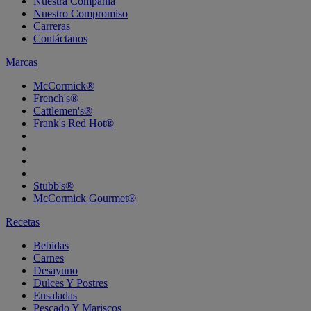
Nuestra Compañía
Nuestro Compromiso
Carreras
Contáctanos
Marcas
McCormick®
French's®
Cattlemen's®
Frank's Red Hot®
Stubb's®
McCormick Gourmet®
Recetas
Bebidas
Carnes
Desayuno
Dulces Y Postres
Ensaladas
Pescado Y Mariscos