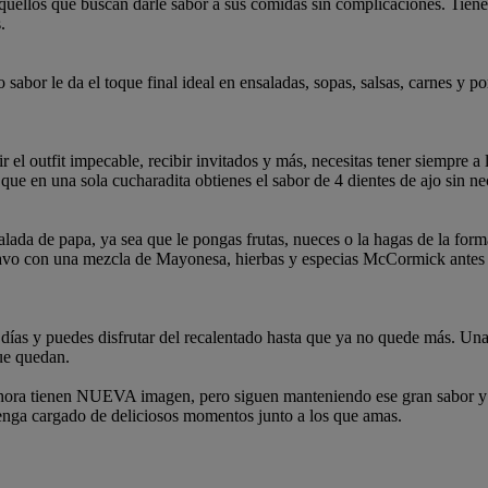
ellos que buscan darle sabor a sus comidas sin complicaciones. Tiene
s.
o sabor le da el toque final ideal en ensaladas, sopas, salsas, carnes y p
 el outfit impecable, recibir invitados y más, necesitas tener siempre a 
e en una sola cucharadita obtienes el sabor de 4 dientes de ajo sin ne
salada de papa, ya sea que le pongas frutas, nueces o la hagas de la for
 con una mezcla de Mayonesa, hierbas y especias McCormick antes de 
días y puedes disfrutar del recalentado hasta que ya no quede más. Una
ue quedan.
ora tienen NUEVA imagen, pero siguen manteniendo ese gran sabor y c
enga cargado de deliciosos momentos junto a los que amas.