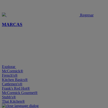
Regresar
MARCAS
Explorar
McCormick®
French's®
Kitchen Basics®
Cattlemen's®
Frank's Red Hot®
McCormick Gourmet®
Stubb's®
Thai Kitchen®