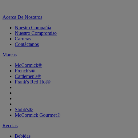
Acerca De Nosotros
Nuestra Compañía
Nuestro Compromiso
Carreras
Contáctanos
Marcas
McCormick®
French's®
Cattlemen's®
Frank's Red Hot®
Stubb's®
McCormick Gourmet®
Recetas
Bebidas