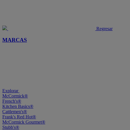
Regresar
MARCAS
Explorar
McCormick®
French's®
Kitchen Basics®
Cattlemen's®
Frank's Red Hot®
McCormick Gourmet®
Stubb's®