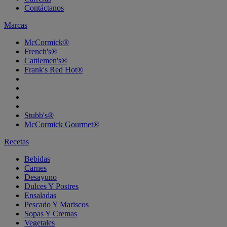
Contáctanos
Marcas
McCormick®
French's®
Cattlemen's®
Frank's Red Hot®
Stubb's®
McCormick Gourmet®
Recetas
Bebidas
Carnes
Desayuno
Dulces Y Postres
Ensaladas
Pescado Y Mariscos
Sopas Y Cremas
Vegetales