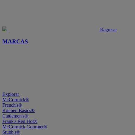
Regresar
MARCAS
Explorar
McCormick®
French's®
Kitchen Basics®
Cattlemen's®
Frank's Red Hot®
McCormick Gourmet®
Stubb's®