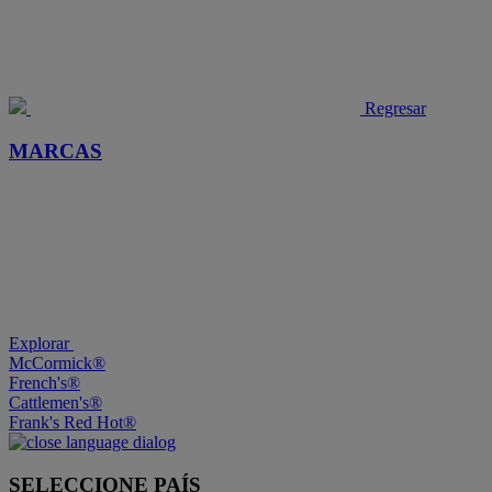
Regresar
MARCAS
Explorar
McCormick®
French's®
Cattlemen's®
Frank's Red Hot®
SELECCIONE PAÍS