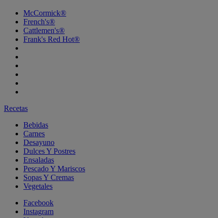
McCormick®
French's®
Cattlemen's®
Frank's Red Hot®
Recetas
Bebidas
Carnes
Desayuno
Dulces Y Postres
Ensaladas
Pescado Y Mariscos
Sopas Y Cremas
Vegetales
Facebook
Instagram