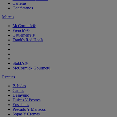
Carreras
Contáctanos
Marcas
McCormick®
French's®
Cattlemen's®
Frank's Red Hot®
Stubb's®
McCormick Gourmet®
Recetas
Bebidas
Carnes
Desayuno
Dulces Y Postres
Ensaladas
Pescado Y Mariscos
Sopas Y Cremas