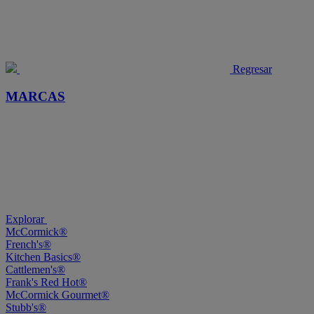
Regresar
MARCAS
Explorar
McCormick®
French's®
Kitchen Basics®
Cattlemen's®
Frank's Red Hot®
McCormick Gourmet®
Stubb's®