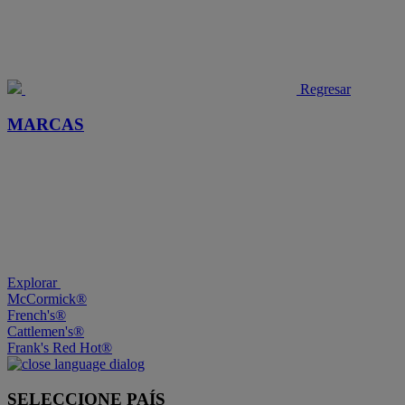
Regresar
MARCAS
Explorar
McCormick®
French's®
Cattlemen's®
Frank's Red Hot®
SELECCIONE PAÍS