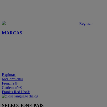
Regresar
MARCAS
Explorar
McCormick®
French's®
Cattlemen's®
Frank's Red Hot®
SELECCIONE PAÍS