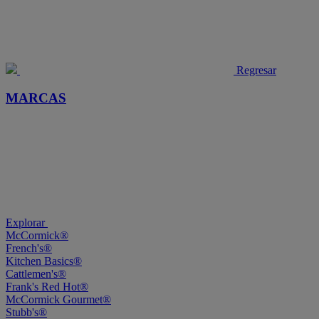
Regresar
MARCAS
Explorar
McCormick®
French's®
Kitchen Basics®
Cattlemen's®
Frank's Red Hot®
McCormick Gourmet®
Stubb's®