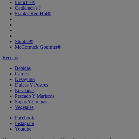
French's®
Cattlemen's®
Frank's Red Hot®
Stubb's®
McCormick Gourmet®
Recetas
Bebidas
Carnes
Desayuno
Dulces Y Postres
Ensaladas
Pescado Y Mariscos
Sopas Y Cremas
Vegetales
Facebook
Instagram
Youtube