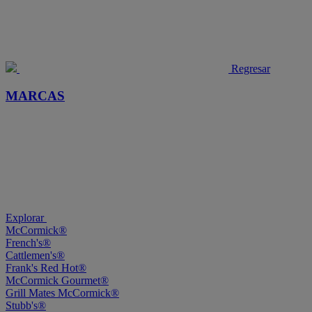
Regresar
MARCAS
Explorar
McCormick®
French's®
Cattlemen's®
Frank's Red Hot®
McCormick Gourmet®
Grill Mates McCormick®
Stubb's®