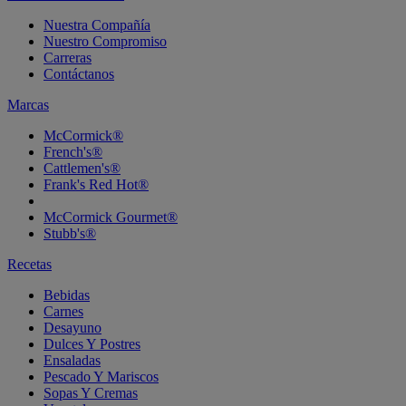
Nuestra Compañía
Nuestro Compromiso
Carreras
Contáctanos
Marcas
McCormick®
French's®
Cattlemen's®
Frank's Red Hot®
McCormick Gourmet®
Stubb's®
Recetas
Bebidas
Carnes
Desayuno
Dulces Y Postres
Ensaladas
Pescado Y Mariscos
Sopas Y Cremas