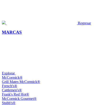
Regresar
MARCAS
Explorar
McCormick®
Grill Mates McCormick®
French's®
Cattlemen's®
Frank's Red Hot®
McCormick Gourmet®
Stubb's®