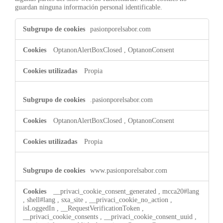
guardan ninguna información personal identificable.
Cookies
pasionporelsabor.com
estrictamente
necesarias
OptanonAlertBoxClosed
,
OptanonConsent
Propia
.pasionporelsabor.com
OptanonAlertBoxClosed
,
OptanonConsent
Propia
www.pasionporelsabor.com
__privaci_cookie_consent_generated
,
mcca20#lang
,
shell#lang
,
sxa_site
,
__privaci_cookie_no_action
,
isLoggedIn
,
__RequestVerificationToken
,
__privaci_cookie_consents
,
__privaci_cookie_consent_uuid
,