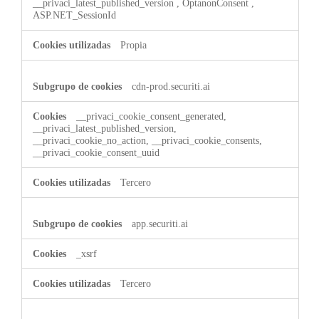
__privaci_latest_published_version
,
OptanonConsent
,
ASP.NET_SessionId
Propia
cdn-prod.securiti.ai
__privaci_cookie_consent_generated,
__privaci_latest_published_version,
__privaci_cookie_no_action, __privaci_cookie_consents,
__privaci_cookie_consent_uuid
Tercero
app.securiti.ai
_xsrf
Tercero