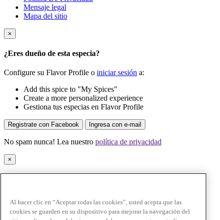
Mensaje legal
Mapa del sitio
×
¿Eres dueño de esta especia?
Configure su Flavor Profile o
iniciar sesión
a:
Add this spice to "My Spices"
Create a more personalized experience
Gestiona tus especias en Flavor Profile
Registrate con Facebook
Ingresa con e-mail
No spam nunca! Lea nuestro
política de privacidad
×
Esta especia ahora se ha agregado a su Flavor Profile, en "Mis
especias".
Al hacer clic en “Aceptar todas las cookies”, usted acepta que las
¡Ok lo tengo!
cookies se guarden en su dispositivo para mejorar la navegación del