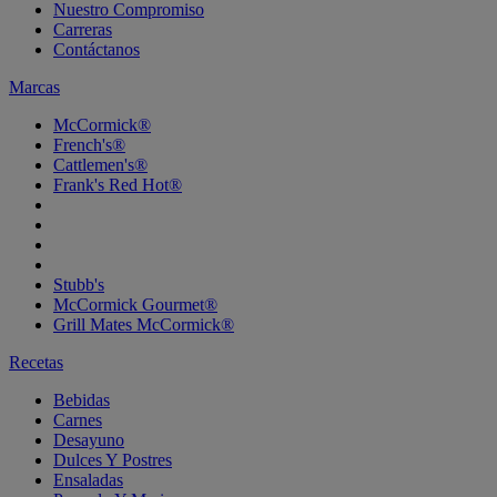
Nuestro Compromiso
Carreras
Contáctanos
Marcas
McCormick®
French's®
Cattlemen's®
Frank's Red Hot®
Stubb's
McCormick Gourmet®
Grill Mates McCormick®
Recetas
Bebidas
Carnes
Desayuno
Dulces Y Postres
Ensaladas