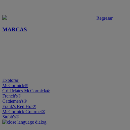
Regresar
MARCAS
Explorar
McCormick®
Grill Mates McCormick®
French's®
Cattlemen's®
Frank's Red Hot®
McCormick Gourmet®
Stubb's®