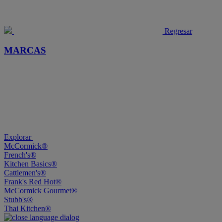
Regresar
MARCAS
Explorar
McCormick®
French's®
Kitchen Basics®
Cattlemen's®
Frank's Red Hot®
McCormick Gourmet®
Stubb's®
Thai Kitchen®