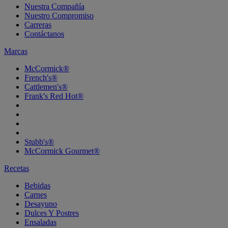
Nuestra Compañía
Nuestro Compromiso
Carreras
Contáctanos
Marcas
McCormick®
French's®
Cattlemen's®
Frank's Red Hot®
Stubb's®
McCormick Gourmet®
Recetas
Bebidas
Carnes
Desayuno
Dulces Y Postres
Ensaladas