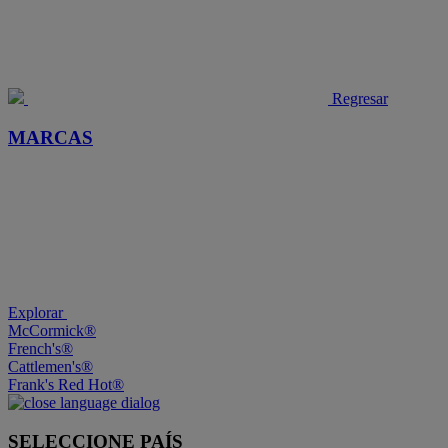
Regresar
MARCAS
Explorar
McCormick®
French's®
Cattlemen's®
Frank's Red Hot®
SELECCIONE PAÍS