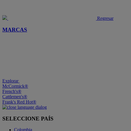
Regresar
MARCAS
Explorar
McCormick®
French's®
Cattlemen's®
Frank's Red Hot®
SELECCIONE PAÍS
Colombia