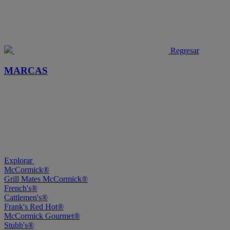
Regresar
MARCAS
Explorar
McCormick®
Grill Mates McCormick®
French's®
Cattlemen's®
Frank's Red Hot®
McCormick Gourmet®
Stubb's®