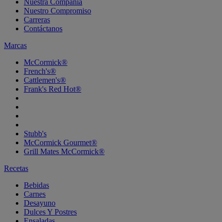
Nuestra Compañía
Nuestro Compromiso
Carreras
Contáctanos
Marcas
McCormick®
French's®
Cattlemen's®
Frank's Red Hot®
Stubb's
McCormick Gourmet®
Grill Mates McCormick®
Recetas
Bebidas
Carnes
Desayuno
Dulces Y Postres
Ensaladas