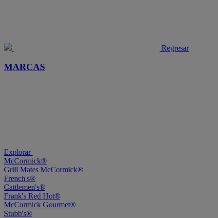
Regresar
MARCAS
Explorar
McCormick®
Grill Mates McCormick®
French's®
Cattlemen's®
Frank's Red Hot®
McCormick Gourmet®
Stubb's®