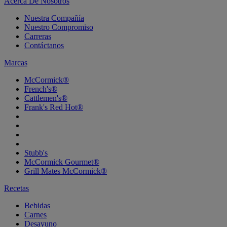
Acerca De Nosotros
Nuestra Compañía
Nuestro Compromiso
Carreras
Contáctanos
Marcas
McCormick®
French's®
Cattlemen's®
Frank's Red Hot®
Stubb's
McCormick Gourmet®
Grill Mates McCormick®
Recetas
Bebidas
Carnes
Desayuno