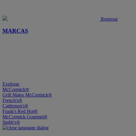
Regresar
MARCAS
Explorar
McCormick®
Grill Mates McCormick®
French's®
Cattlemen's®
Frank's Red Hot®
McCormick Gourmet®
Stubb's®