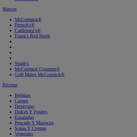
Marcas
McCormick®
French's®
Cattlemen's®
Frank's Red Hot®
Stubb's
McCormick Gourmet®
Grill Mates McCormick®
Recetas
Bebidas
Carnes
Desayuno
Dulces Y Postres
Ensaladas
Pescado Y Mariscos
Sopas Y Cremas
Vegetales