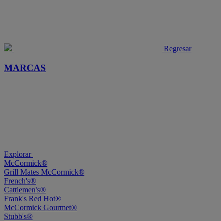
Regresar
MARCAS
Explorar
McCormick®
Grill Mates McCormick®
French's®
Cattlemen's®
Frank's Red Hot®
McCormick Gourmet®
Stubb's®