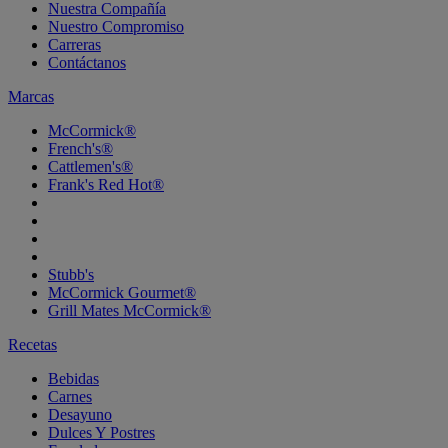
Nuestra Compañía
Nuestro Compromiso
Carreras
Contáctanos
Marcas
McCormick®
French's®
Cattlemen's®
Frank's Red Hot®
Stubb's
McCormick Gourmet®
Grill Mates McCormick®
Recetas
Bebidas
Carnes
Desayuno
Dulces Y Postres