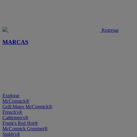
Regresar
MARCAS
Explorar
McCormick®
Grill Mates McCormick®
French's®
Cattlemen's®
Frank's Red Hot®
McCormick Gourmet®
Stubb's®