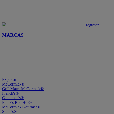
Regresar
MARCAS
Explorar
McCormick®
Grill Mates McCormick®
French's®
Cattlemen's®
Frank's Red Hot®
McCormick Gourmet®
Stubb's®