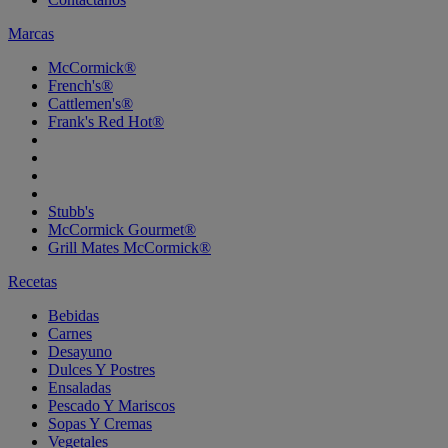
Marcas
McCormick®
French's®
Cattlemen's®
Frank's Red Hot®
Stubb's
McCormick Gourmet®
Grill Mates McCormick®
Recetas
Bebidas
Carnes
Desayuno
Dulces Y Postres
Ensaladas
Pescado Y Mariscos
Sopas Y Cremas
Vegetales