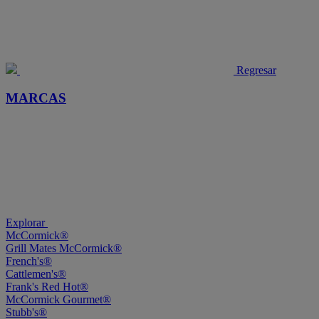
Regresar
MARCAS
Explorar
McCormick®
Grill Mates McCormick®
French's®
Cattlemen's®
Frank's Red Hot®
McCormick Gourmet®
Stubb's®