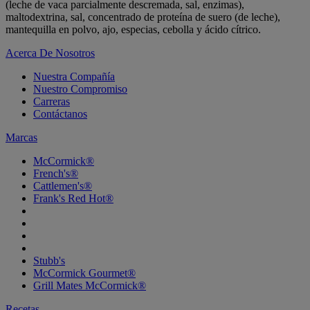
(leche de vaca parcialmente descremada, sal, enzimas),
maltodextrina, sal, concentrado de proteína de suero (de leche),
mantequilla en polvo, ajo, especias, cebolla y ácido cítrico.
Acerca De Nosotros
Nuestra Compañía
Nuestro Compromiso
Carreras
Contáctanos
Marcas
McCormick®
French's®
Cattlemen's®
Frank's Red Hot®
Stubb's
McCormick Gourmet®
Grill Mates McCormick®
Recetas