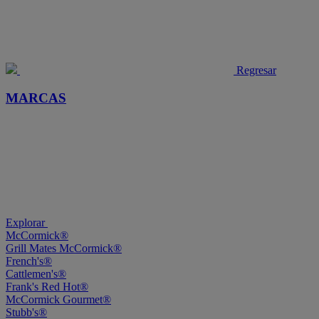
Regresar
MARCAS
Explorar
McCormick®
Grill Mates McCormick®
French's®
Cattlemen's®
Frank's Red Hot®
McCormick Gourmet®
Stubb's®