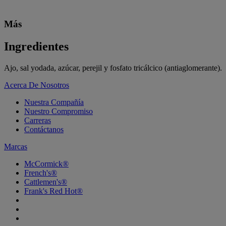
Más
Ingredientes
Ajo, sal yodada, azúcar, perejil y fosfato tricálcico (antiaglomerante).
Acerca De Nosotros
Nuestra Compañía
Nuestro Compromiso
Carreras
Contáctanos
Marcas
McCormick®
French's®
Cattlemen's®
Frank's Red Hot®