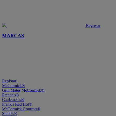
Regresar
MARCAS
Explorar
McCormick®
Grill Mates McCormick®
French's®
Cattlemen's®
Frank's Red Hot®
McCormick Gourmet®
Stubb's®