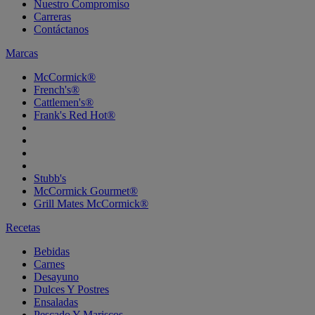
Nuestro Compromiso
Carreras
Contáctanos
Marcas
McCormick®
French's®
Cattlemen's®
Frank's Red Hot®
Stubb's
McCormick Gourmet®
Grill Mates McCormick®
Recetas
Bebidas
Carnes
Desayuno
Dulces Y Postres
Ensaladas
Pescado Y Mariscos