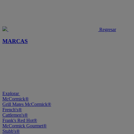
Regresar
MARCAS
Explorar
McCormick®
Grill Mates McCormick®
French's®
Cattlemen's®
Frank's Red Hot®
McCormick Gourmet®
Stubb's®