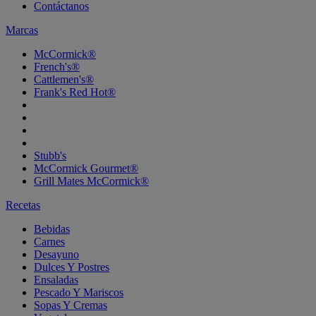
Contáctanos
Marcas
McCormick®
French's®
Cattlemen's®
Frank's Red Hot®
Stubb's
McCormick Gourmet®
Grill Mates McCormick®
Recetas
Bebidas
Carnes
Desayuno
Dulces Y Postres
Ensaladas
Pescado Y Mariscos
Sopas Y Cremas