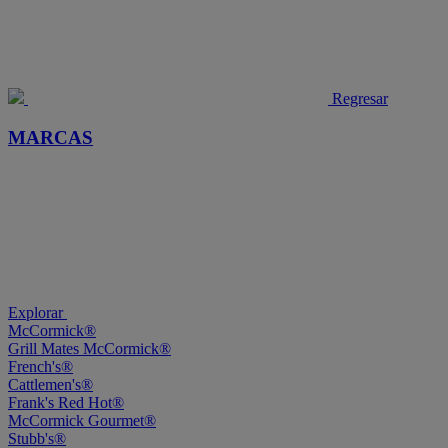
Regresar
MARCAS
Explorar
McCormick®
Grill Mates McCormick®
French's®
Cattlemen's®
Frank's Red Hot®
McCormick Gourmet®
Stubb's®